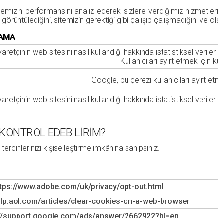
temizin performansını analiz ederek sizlere verdiğimiz hizmetleri
görüntülediğini, sitemizin gerektiği gibi çalışıp çalışmadığını ve ol
LAMA
yaretçinin web sitesini nasıl kullandığı hakkında istatistiksel veriler
Kullanıcıları ayırt etmek için kul
Google, bu çerezi kullanıcıları ayırt etm
yaretçinin web sitesini nasıl kullandığı hakkında istatistiksel veriler
 KONTROL EDEBİLİRİM?
n tercihlerinizi kişiselleştirme imkânına sahipsiniz.
ttps://www.adobe.com/uk/privacy/opt-out.html
help.aol.com/articles/clear-cookies-on-a-web-browser
://support.google.com/ads/answer/2662922?hl=en