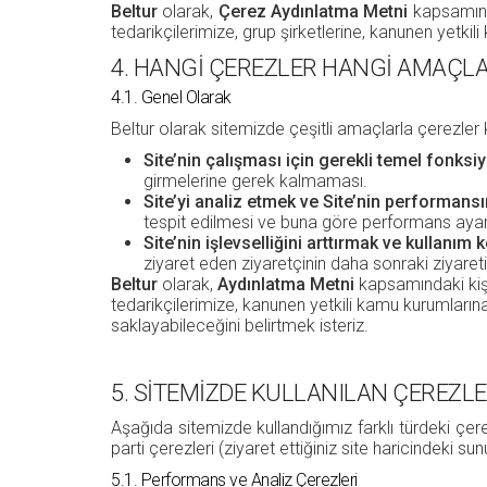
Beltur
olarak,
Çerez Aydınlatma Metni
kapsamında
tedarikçilerimize, grup şirketlerine, kanunen yetkili
4. HANGİ ÇEREZLER HANGİ AMAÇL
4.1. Genel Olarak
Beltur olarak sitemizde çeşitli amaçlarla çerezler k
Site’nin çalışması için gerekli temel fonksi
girmelerine gerek kalmaması.
Site’yi analiz etmek ve Site’nin performansı
tespit edilmesi ve buna göre performans ayarlar
Site’nin işlevselliğini arttırmak ve kullanım 
ziyaret eden ziyaretçinin daha sonraki ziyareti
Beltur
olarak,
Aydınlatma Metni
kapsamındaki kişis
tedarikçilerimize, kanunen yetkili kamu kurumlarına ve
saklayabileceğini belirtmek isteriz.
5. SİTEMİZDE KULLANILAN ÇEREZL
Aşağıda sitemizde kullandığımız farklı türdeki çerez
parti çerezleri (ziyaret ettiğiniz site haricindeki sun
5.1. Performans ve Analiz Çerezleri