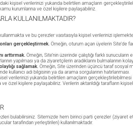
ki kişisel verilerinizi yukarıda belirtilen amaçların gerçekleştiril
 kamu kurumlarına ve özel kişilere paylaşabiliriz.
ARLA KULLANILMAKTADIR?
ullanmakta ve bu çerezler vasıtasıyla kişisel verilerinizi işlemekt
yonları gerçekleştirmek.
Örneğin, oturum açan üyelerin Site’de fark
nı arttırmak.
Örneğin, Site’nin üzerinde çalıştığı farklı sunucuların 
ının yapılması ya da ziyaretçilerin aradıklarını bulmalarının kolay
kolaylığı sağlamak.
Örneğin, Site üzerinden üçüncü taraf sosyal 
nde kullanıcı adı bilgisinin ya da arama sorgularının hatırlanması.
el verilerinizi yukarıda belirtilen amaçların gerçekleştirilebilmesi
 özel kişilere paylaşabiliriz. Verilerin aktarıldığı tarafların kişis
ER
leri bulabilirsiniz. Sitemizde hem birinci parti çerezler (ziyaret e
ucular tarafından yerleştirilen) kullanılmaktadır.