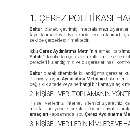
1. ÇEREZ POLİTİKASI H
Beltur
olarak, çevrimiçi mecralarımızı ziyaretlerin
faydalanmaktayız. Bu teknolojilerin kullanımı başt
şekilde gerçekleştirilmektedir.
İşbu
Çerez Aydınlatma Metni’nin
amacı, tarafımı
Sahibi
”) tarafından çerezlerin kullanımı ile elde ed
çerezleri kullandığımızı ve bu çerezleri nasıl kontr
Beltur
olarak sitemizde kullandığımız çerezleri kull
Dolayısıyla işbu
Aydınlatma Metninin
hükümlerini 
değişiklik sitede veya herhangi bir kamuya açık me
2. KİŞİSEL VERİ TOPLAMANIN YÖNT
Kişisel verileriniz, internet sitemizi ziyareti
menfaatine yönelik hukuki sebebe dayalı olarak 
amaçları
kapsamında işbu
Çerez Aydınlatma Me
3. KİŞİSEL VERİLERİN KİMLERE VE