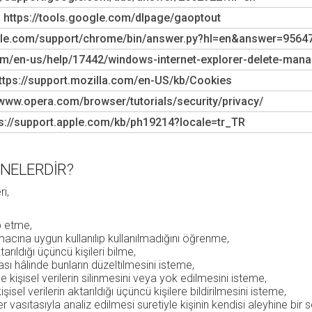
https://tools.google.com/dlpage/gaoptout
gle.com/support/chrome/bin/answer.py?hl=en&answer=9564
com/en-us/help/17442/windows-internet-explorer-delete-man
ttps://support.mozilla.com/en-US/kb/Cookies
/www.opera.com/browser/tutorials/security/privacy/
ps://support.apple.com/kb/ph19214?locale=tr_TR
 NELERDİR?
i,
ep etme,
macına uygun kullanılıp kullanılmadığını öğrenme,
tarıldığı üçüncü kişileri bilme,
ası hâlinde bunların düzeltilmesini isteme,
işisel verilerin silinmesini veya yok edilmesini isteme,
işisel verilerin aktarıldığı üçüncü kişilere bildirilmesini isteme,
 vasıtasıyla analiz edilmesi suretiyle kişinin kendisi aleyhine bi