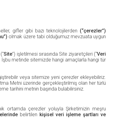
eller, gifler gibi bazı teknolojilerden
(“çerezler”)
nu”)
olmak üzere tabi olduğumuz mevzuata uygun
 (“
Site
”) işletilmesi sırasında Site ziyaretçileri (“
Veri
ktir. İşbu metinde sitemizde hangi amaçlarla hangi tür
ştirebilir veya sitemize yeni çerezler ekleyebiliriz.
tma Metni üzerinde gerçekleştirilmiş olan her türlü
e tarihini metnin başında bulabilirsiniz.
onik ortamda çerezler yoluyla Şirketimizin meşru
elerinde
belirtilen
kişisel veri işleme şartları ve