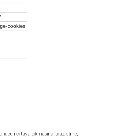
7
age-cookies
r sonucun ortaya çıkmasına itiraz etme,